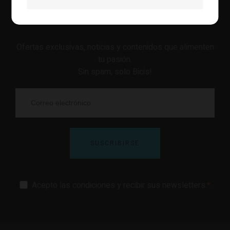
NO TE PIERDAS NADA
Ofertas exclusivas, noticias y contenidos que alimenten
tu pasión.
Sin spam, solo Bicis!
SUSCRIBIRSE
Acepto las condiciones y recibir sus newsletters.