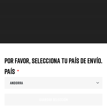
Por favor, selecciona tu país de envío.
País
 originales o del fabricante.