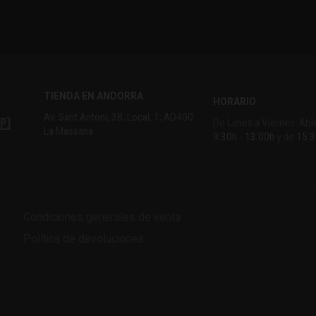
TIENDA EN ANDORRA
HORARIO
Av. Sant Antoni, 38, Local, 1, AD400
p)
De Lunes a Viernes: Abi
La Massana
9:30h - 13:00h
y de
15:3
Condiciones generales de venta
Política de devoluciones