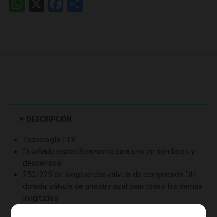
WhatsApp
X
Facebook
Share
DESCRIPCIÓN
Tecnología TTX
Diseñado específicamente para uso en senderos y
descensos
250/225 de longitud con válvula de compresión DH
dorada; válvula de arrastre azul para todas las demás
longitudes
Posibilidad de ajuste de carrera con tres espaciadores