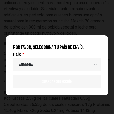
antioxidantes y nutrientes esenciales para una recuperación
efectiva y saludable. Sin edulcorantes ni saborizantes
artificiales, es perfecto para quienes buscan una opción
natural para la recuperación muscular. Mezcla 70 gramos
del polvo con 300 ml de bebida vegetal o leche para
disfrutar de un batido nutritivo y delicioso.
INGREDIENTES:
Por favor, selecciona tu país de envío.
Copos de avena sin gluten*, dátiles deshidratados*,
País
proteína de guisantes*, plátano liofilizado*, mezcla de súper
alimentos (baobab, lucúma, maca)*, cáscara de Psyllium*,
polvo de vainilla y su cáscara* y sal marina*.
*productos procedentes de agricultura ecológica.
Información nutricional (por 70g de producto) Energía 244
Kcal Grasas 2,57g de las cuales saturadas 0,55g
Carbohidratos 36,55g de los cuales azúcares 17g Proteínas
15,40g Fibras 7,20g Sodio 0,21mg Potasio 1443mg